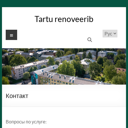
Перейти
к
Tartu renoveerib
содержимому
Меню
Выбрать
язык
Контакт
Вопросы по услуге: